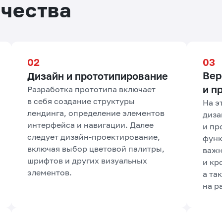
ичества
Вер
Дизайн и прототипирование
и п
Разработка прототипа включает
в себя создание структуры
На э
лендинга, определение элементов
диза
интерфейса и навигации. Далее
и пр
следует дизайн-проектирование,
функ
включая выбор цветовой палитры,
важн
шрифтов и других визуальных
и кр
элементов.
а та
на р