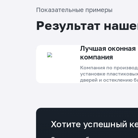
Показательные примеры
Результат наше
Лучшая оконная
компания
Компания по производ
установке пластиковых
дверей и остеклению б
Приморском крае
Проблема
Несмотря на лидерство в регионе и
11 лет работы, сайт компании слабо
Хотите успешный ке
привлекал клиентов из поиска:
разрозненная структура не
закрывала узкие запросы, не