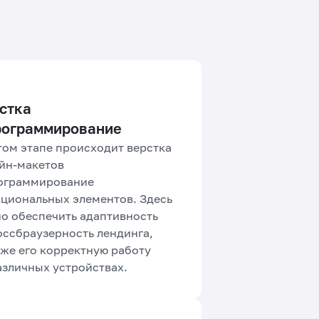
стка
рограммирование
том этапе происходит верстка
йн-макетов
ограммирование
циональных элементов. Здесь
о обеспечить адаптивность
оссбраузерность лендинга,
кже его корректную работу
азличных устройствах.