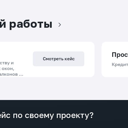
й работы
Прос
Смотреть кейс
ству и
Кредит
 окон,
алконов в
Решение
Пробл
Мы разработали новый сайт как
Масшта
полноценный инструмент продаж:
кредит
йс по своему проекту?
пересобрали SEO-архитектуру под
высоко
спрос, создали более 100
необхо
посадочных страниц, внедрили
ограни