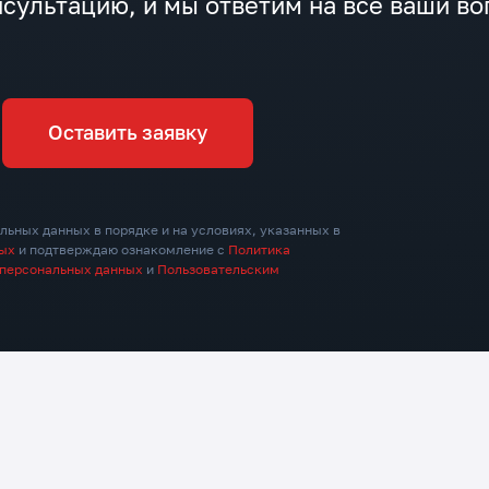
сультацию, и мы ответим на все ваши в
калькуляторы с CRM-интеграцией,
обеспе
онлайн-оплату и усилили блоки
конвер
доверия. За 3 месяца это позволило
дистан
вывести 2 730 запросов в топ-10, 641
— в топ-3, почти в 5 раз увеличить
Оставить заявку
органический трафик и поднять
конверсию на 20%.
льных данных в порядке и на условиях, указанных в
ных
и подтверждаю ознакомление с
Политика
 персональных данных
и
Пользовательским