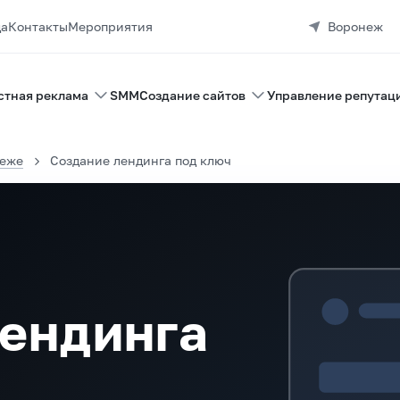
да
Контакты
Мероприятия
Воронеж
стная реклама
SMM
Создание сайтов
Управление репутац
неже
Создание лендинга под ключ
лендинга