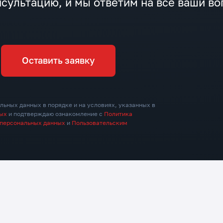
сультацию, и мы ответим на все ваши в
калькуляторы с CRM-интеграцией,
обеспе
онлайн-оплату и усилили блоки
конвер
доверия. За 3 месяца это позволило
дистан
вывести 2 730 запросов в топ-10, 641
— в топ-3, почти в 5 раз увеличить
Оставить заявку
органический трафик и поднять
конверсию на 20%.
льных данных в порядке и на условиях, указанных в
ных
и подтверждаю ознакомление с
Политика
 персональных данных
и
Пользовательским