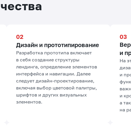
ичества
Вер
Дизайн и прототипирование
и п
Разработка прототипа включает
в себя создание структуры
На э
лендинга, определение элементов
диза
интерфейса и навигации. Далее
и пр
следует дизайн-проектирование,
функ
включая выбор цветовой палитры,
важн
шрифтов и других визуальных
и кр
элементов.
а та
на р