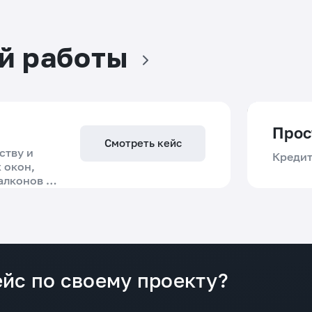
й работы
Прос
Смотреть кейс
ству и
Кредит
 окон,
алконов в
Решение
Пробл
Мы разработали новый сайт как
Масшта
полноценный инструмент продаж:
кредит
йс по своему проекту?
пересобрали SEO-архитектуру под
высоко
спрос, создали более 100
необхо
посадочных страниц, внедрили
ограни