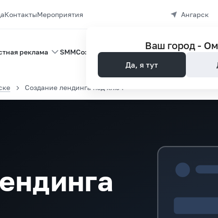
да
Контакты
Мероприятия
Ангарск
Ваш город -
Ом
стная реклама
SMM
Создание сайтов
Управление репутац
Да, я тут
ске
Создание лендинга под ключ
лендинга