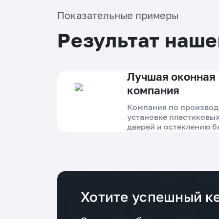
Показательные примеры
Результат наше
Лучшая оконная
компания
Компания по производ
установке пластиковых
дверей и остеклению б
Приморском крае
Проблема
Несмотря на лидерство в регионе и
11 лет работы, сайт компании слабо
Хотите успешный ке
привлекал клиентов из поиска:
разрозненная структура не
закрывала узкие запросы, не