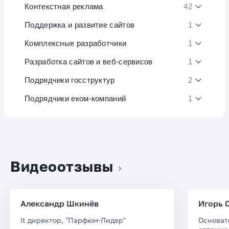
Контекстная реклама
42
Поддержка и развитие сайтов
1
Комплексные разработчики
1
Разработка сайтов и веб-сервисов
1
Подрядчики госструктур
2
Подрядчики еком-компаний
1
Видеоотзывы
Александр Шкинёв
Игорь 
It директор, "Парфюм-Лидер"
Основат