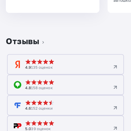
автошко
Отзывы
4.9
135 оценок
4.8
158 оценок
4.6
152 оценки
5.0
39 оценок