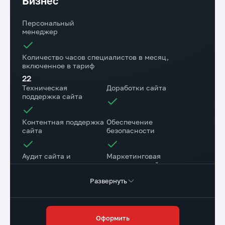
Бизнес
Время реакции на задачи
Стоимость тарифа
Обычные задачи - до 12 ч.
45 000 руб./мес.
Персональный
Срочные задачи - до 1 ч.
менеджер
Количество часов специалистов в месяц,
включенное в тариф
22
Техническая
Доработки сайта
поддержка сайта
Контентная поддержка
Обеспечение
сайта
безопасности
Аудит сайта и
Маркетинговая
рекомендации
поддержка сайта
Развернуть
Консультационная
поддержка
Оформить
Резервное копирование сайта на наш диск