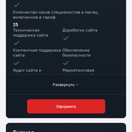
Количество часов специалистов в месяц,
включенное в тариф
15
Техническая
Доработки сайта
поддержка сайта
Контентная поддержка
Обеспечение
сайта
безопасности
Аудит сайта и
Маркетинговая
рекомендации
поддержка сайта
Развернуть
Консультационная
поддержка
Оформить
Резервное копирование сайта на наш диск
1 раз в месяц
Резервное копирование на хостинге Исполнителя
Ежедневно