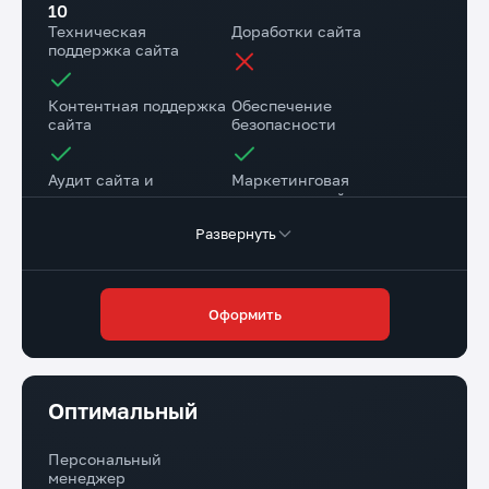
10
Техническая
Доработки сайта
поддержка сайта
Контентная поддержка
Обеспечение
сайта
безопасности
Аудит сайта и
Маркетинговая
рекомендации
поддержка сайта
Развернуть
Консультационная
поддержка
Оформить
Резервное копирование сайта на наш диск
1 раз в квартал
Резервное копирование на хостинге Исполнителя
Ежедневно
Оптимальный
Время реакции на задачи
Стоимость тарифа
Обычные задачи - до 24 ч.
30 000 руб./мес.
Персональный
Срочные задачи - до 1 ч.
менеджер