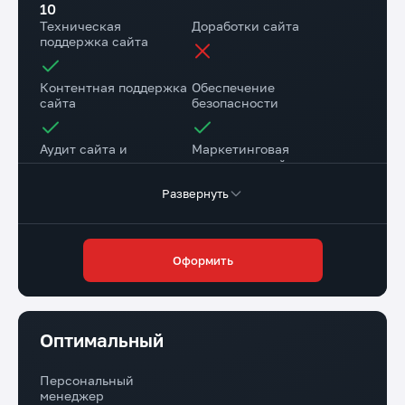
10
Техническая
Доработки сайта
поддержка сайта
Контентная поддержка
Обеспечение
сайта
безопасности
Аудит сайта и
Маркетинговая
рекомендации
поддержка сайта
Развернуть
Консультационная
поддержка
Оформить
Резервное копирование сайта на наш диск
1 раз в квартал
Резервное копирование на хостинге Исполнителя
Ежедневно
Оптимальный
Время реакции на задачи
Стоимость тарифа
Обычные задачи - до 24 ч.
30 000 руб./мес.
Персональный
Срочные задачи - до 1 ч.
менеджер