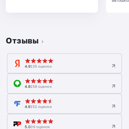
автошко
Отзывы
4.9
135 оценок
4.8
158 оценок
4.6
152 оценки
5.0
39 оценок