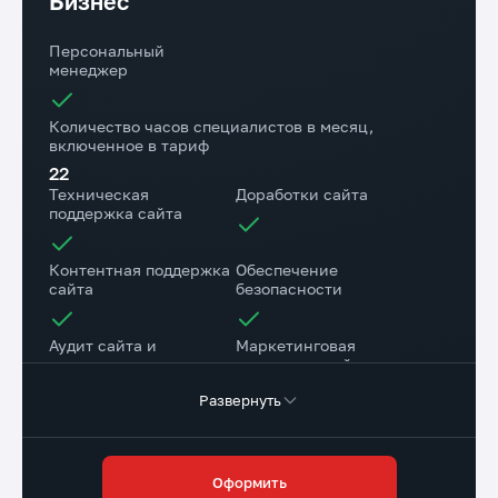
Бизнес
Время реакции на задачи
Стоимость тарифа
Обычные задачи - до 12 ч.
45 000 руб./мес.
Персональный
Срочные задачи - до 1 ч.
менеджер
Количество часов специалистов в месяц,
включенное в тариф
22
Техническая
Доработки сайта
поддержка сайта
Контентная поддержка
Обеспечение
сайта
безопасности
Аудит сайта и
Маркетинговая
рекомендации
поддержка сайта
Развернуть
Консультационная
поддержка
Оформить
Резервное копирование сайта на наш диск