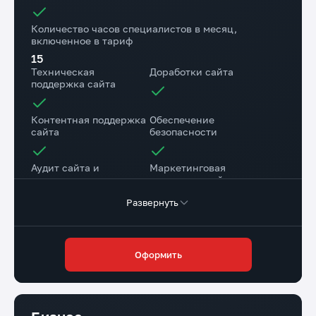
Количество часов специалистов в месяц,
включенное в тариф
15
Техническая
Доработки сайта
поддержка сайта
Контентная поддержка
Обеспечение
сайта
безопасности
Аудит сайта и
Маркетинговая
рекомендации
поддержка сайта
Развернуть
Консультационная
поддержка
Оформить
Резервное копирование сайта на наш диск
1 раз в месяц
Резервное копирование на хостинге Исполнителя
Ежедневно