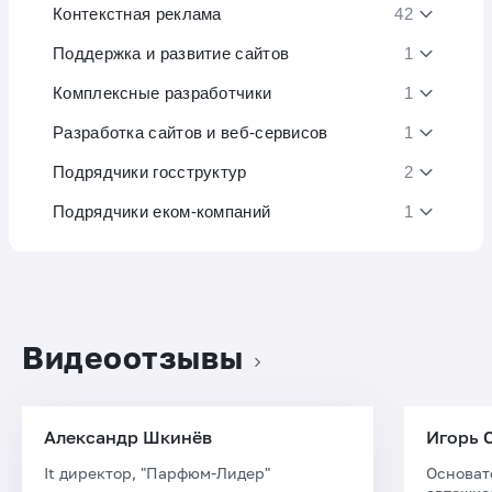
Контекстная реклама
42
Поддержка и развитие сайтов
1
Комплексные разработчики
1
Разработка сайтов и веб-сервисов
1
Подрядчики госструктур
2
Подрядчики еком-компаний
1
Видеоотзывы
Александр Шкинёв
Игорь 
It директор, "Парфюм-Лидер"
Основат