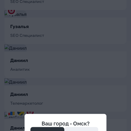
SEO Специалист
Гузалья
SEO Специалист
Даниил
Аналитик
Даниил
Телемаркетолог
Ваш город -
Омск
?
Данил