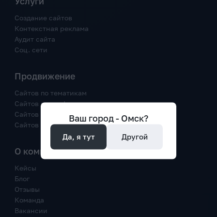
Услуги
Создание сайтов
Контекстная реклама
Аудит сайта
Соц. сети
Продвижение
Сайтов по тематикам
Сайтов по трафику
Сайтов в Google
Ваш город -
Омск
?
Сайтов в Яндекс
Да, я тут
Другой
О компании
Кейсы
Блог
Отзывы
Команда
Вакансии