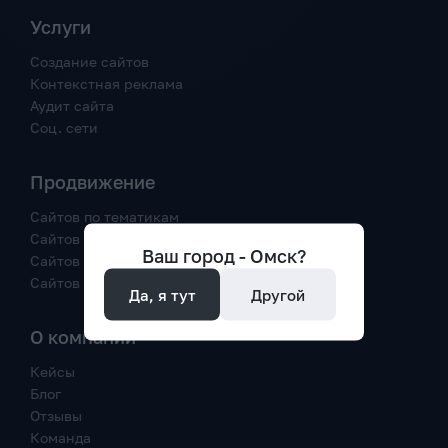
Услуги
Создание сайтов
Контекстная реклама
Аудит сайта
Соц. сети
Продвижение
Сайтов по тематикам
Сайтов по трафику
Ваш город -
Омск
?
Сайтов в Google
Сайтов в Яндекс
Да, я тут
Другой
О компании
Кейсы
Блог
Отзывы
Команда