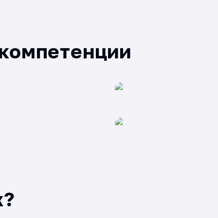
 компетенции
x?