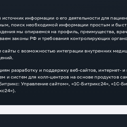
й источник информации о его деятельности для пацие
пным, поиск необходимой информации простым и быс
ждения мы опираемся на профиль, преимущества, врач
ываем законы РФ и требования контролирующих органо
 сайты с возможностью интеграции внутренних меди
дений.
ям разработку и поддержку веб-сайтов, интернет- и
м и систем для колл-центров на основе продуктов с
итрикс: Управление сайтом», «1C-Битрикс24», «1C-Би
кс24»).