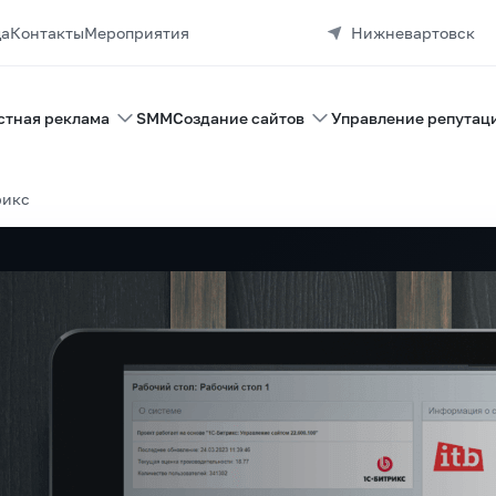
да
Контакты
Мероприятия
Нижневартовск
стная реклама
SMM
Создание сайтов
Управление репутац
рикс