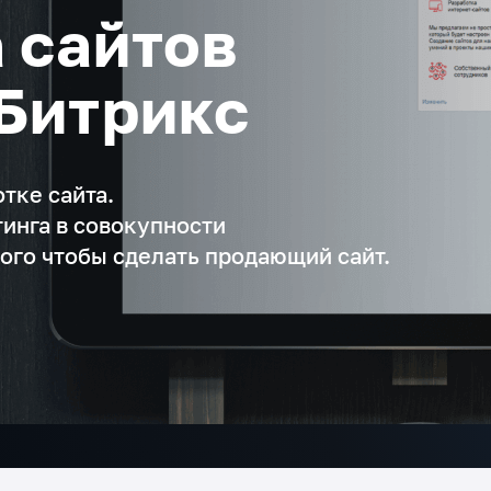
 сайтов
Битрикс
тке сайта.
инга в совокупности
 того чтобы сделать продающий сайт.