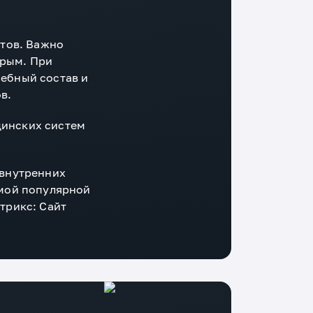
нтов. Важно
трым. При
ебный состав и
в.
цинских систем
 внутренних
амой популярной
трикс: Сайт