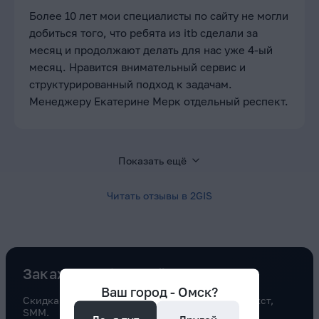
Более 10 лет мои специалисты по сайту не могли
добиться того, что ребята из itb сделали за
месяц и продолжают делать для нас уже 4-ый
месяц. Нравится внимательный сервис и
структурированный подход к задачам.
Менеджеру Екатерине Мерк отдельный респект.
Показать ещё
Читать отзывы в
2GIS
Закажите обратный звонок
Ваш город -
Омск
?
Скидка 20% на услуги маркетинга: SEO, контекст,
SMM.