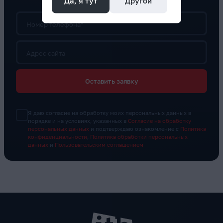
Да, я тут
Другой
Номер телефона*
Адрес сайта
Оставить заявку
Я даю согласие на обработку моих персональных данных в
порядке и на условиях, указанных в
Согласие на обработку
персональных данных
и подтверждаю ознакомление с
Политика
конфиденциальности
,
Политика обработки персональных
данных
и
Пользовательским соглашением